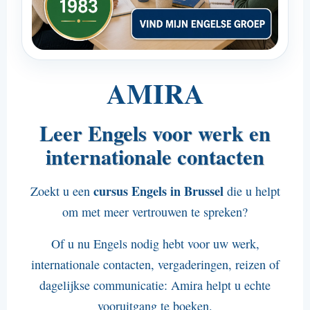
Engels
Spaans
Italiaans
AMIRA
Duits
Cursussen voor uw collega's
Leer Engels voor werk en
Actiris-cursussen
internationale contacten
Contact
cursus Engels in Brussel
Zoekt u een
die u helpt
E-mail Amira
om met meer vertrouwen te spreken?
Bel Amira : +32 498 11 6000
Of u nu Engels nodig hebt voor uw werk,
Bezoek Amira
internationale contacten, vergaderingen, reizen of
Openbaar vervoer
dagelijkse communicatie: Amira helpt u echte
vooruitgang te boeken.
Waze-route