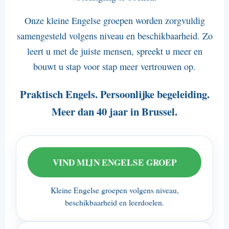
------------------------
Onze kleine Engelse groepen worden zorgvuldig
Inschrijvingsvoorwaarden (pdf)
samengesteld volgens niveau en beschikbaarheid. Zo
Bankrekeningnummer van Amira
leert u met de juiste mensen, spreekt u meer en
bouwt u stap voor stap meer vertrouwen op.
Gegevensbescherming
Werken bij Amira (pdf)
Praktisch Engels. Persoonlijke begeleiding.
Meer dan 40 jaar in Brussel.
VIND MIJN ENGELSE GROEP
Kleine Engelse groepen volgens niveau,
beschikbaarheid en leerdoelen.