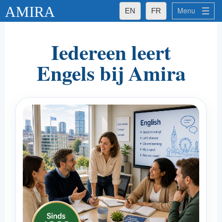
AMIRA
Menu
EN
FR
Wat Amira doeltreffend maakt voor u
Iedereen leert
Wat Amira doeltreffend maakt voor u
Engels bij Amira
- Ervaren docenten
- Kleine groepen
- Erkende kwaliteit
Amira's groepen
Amira's privélessen
Taalniveaus
Talen
Frans
Nederlands