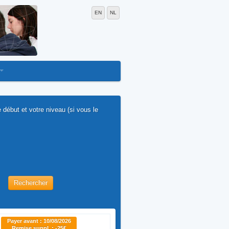
EN
NL
 début et votre niveau (si vous le
Rechercher
Payer avant : 10/08/2026
Remise suppl. : -25€