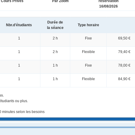
Cours Privés
Par Zoom
réservation
16/08/2026
Durée de
Nbr.d'étudiants
Type horaire
la séance
1
2 h
Fixe
69,50 €
1
2 h
Flexible
79,40 €
1
1 h
Fixe
78,00 €
1
1 h
Flexible
84,90 €
um.
 étudiants ou plus.
0 minutes selon les besoins