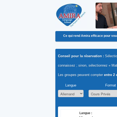
Ce qui rend Amira efficace pour vo
Conseil pour la réservation :
Sélecti
connaissez ; sinon, sélectionnez « Mat
Les groupes peuvent compter
entre 2 
Langue
Format
Langue :