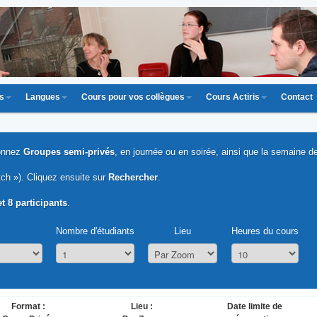
us
Langues
Cours pour vos collègues
Cours Actiris
Contact
onnez
Groupes semi-privés
, en journée ou en soirée, ainsi que la semaine de
ch »). Cliquez ensuite sur
Rechercher
.
et 8 participants
.
Nombre d'étudiants
Lieu
Heures du cours
Format :
Lieu :
Date limite de